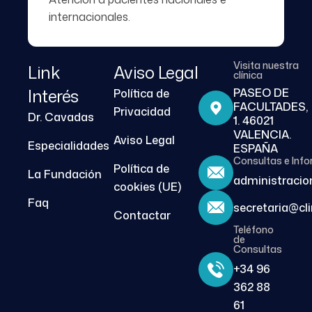
internacionales.
Visita nuestra
Link
Aviso Legal
clínica
Interés
PASEO DE
Política de
FACULTADES,
Privacidad
Dr. Cavadas
1. 46021
VALENCIA.
Aviso Legal
Especialidades
ESPAÑA
Consultas e Inf
Política de
La Fundación
administracio
cookies (UE)
Faq
secretaria@cl
Contactar
Teléfono
de
Consultas
+34 96
362 88
61