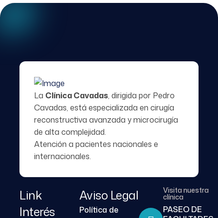
La
Clínica Cavadas
, dirigida por
Pedro
Cavadas
, está especializada en cirugía
reconstructiva avanzada y microcirugía
de alta complejidad.
Atención a pacientes nacionales e
internacionales.
Visita nuestra
Link
Aviso Legal
clínica
Interés
PASEO DE
Política de