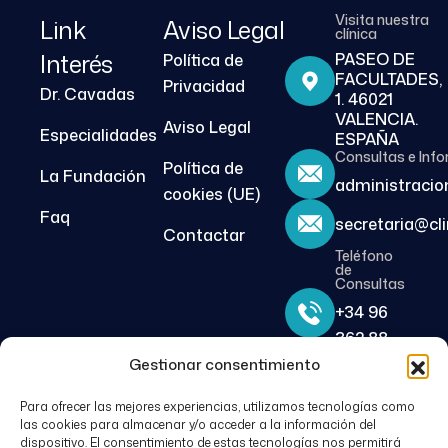
Visita nuestra
Link
Aviso Legal
clínica
Interés
PASEO DE
Política de
FACULTADES,
Privacidad
Dr. Cavadas
1. 46021
VALENCIA.
Aviso Legal
Especialidades
ESPAÑA
Consultas e Inf
Política de
La Fundación
administracio
cookies (UE)
Faq
secretaria@cl
Contactar
Teléfono
de
Consultas
+34 96
362 88
61
Gestionar consentimiento
Para ofrecer las mejores experiencias, utilizamos tecnologías como
Denunciar Fraude
las cookies para almacenar y/o acceder a la información del
dispositivo. El consentimiento de estas tecnologías nos permitirá