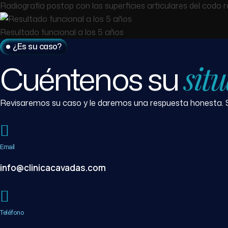
Radiografía postop con las superficies articulares del codo 
Resultado funcional a los 5 años
¿Es su caso?
Cuéntenos su
sit
Revisaremos su caso y le daremos una respuesta honesta.
Email
info@clinicacavadas.com
Teléfono