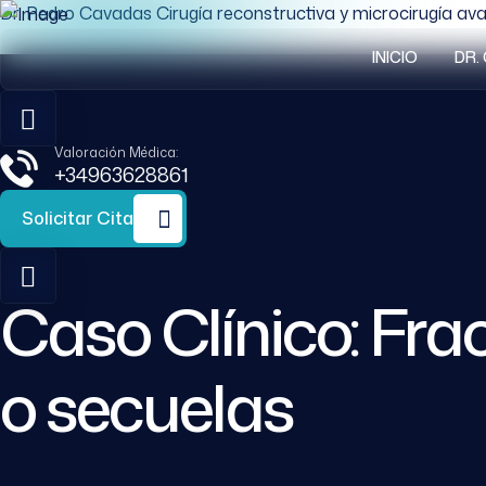
Dr. Pedro Cavadas Cirugía reconstructiva y microcirugía a
INICIO
DR.
Valoración Médica:
+34963628861
Solicitar Cita
Caso Clínico: Fr
o secuelas