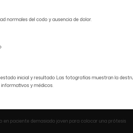
idad normales del codo y ausencia de dolor.
o
stado inicial y resultado
Las fotografías muestran la destruc
e informativos y médicos.
do en paciente demasiado joven para colocar una prótesis