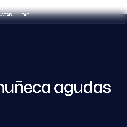
ACTAR
FAQ
y muñeca agudas